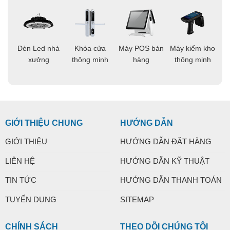
áo
Đèn Led nhà
Khóa cửa
Máy POS bán
Máy kiểm kho
C
ng
xưởng
thông minh
hàng
thông minh
t
GIỚI THIỆU CHUNG
HƯỚNG DẪN
GIỚI THIỆU
HƯỚNG DẪN ĐẶT HÀNG
LIÊN HỆ
HƯỚNG DẪN KỸ THUẬT
TIN TỨC
HƯỚNG DẪN THANH TOÁN
TUYỂN DỤNG
SITEMAP
CHÍNH SÁCH
THEO DÕI CHÚNG TÔI