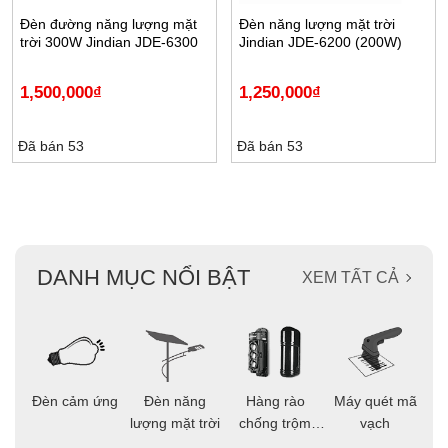
Đèn đường năng lượng mặt
Đèn năng lượng mặt trời
trời 300W Jindian JDE-6300
Jindian JDE-6200 (200W)
1,500,000
₫
1,250,000
₫
Đã bán 53
Đã bán 53
DANH MỤC NỔI BẬT
XEM TẤT CẢ
ọi
Đèn cảm ứng
Đèn năng
Hàng rào
Máy quét mã
C
ông
lượng mặt trời
chống trộm
vạch
thông minh