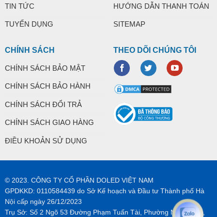
TIN TỨC
HƯỚNG DẪN THANH TOÁN
TUYỂN DỤNG
SITEMAP
CHÍNH SÁCH
THEO DÕI CHÚNG TÔI
CHÍNH SÁCH BẢO MẬT
CHÍNH SÁCH BẢO HÀNH
CHÍNH SÁCH ĐỔI TRẢ
CHÍNH SÁCH GIAO HÀNG
ĐIỀU KHOẢN SỬ DỤNG
© 2023. CÔNG TY CỔ PHẦN DOLED VIỆT NAM
GPDKKD: 0110584439 do Sở Kế hoạch và Đầu tư Thành phố Hà
Nội cấp ngày 26/12/2023
Trụ Sở: Số 2 Ngõ 53 Đường Phạm Tuấn Tài, Phường Nghĩa Tân,