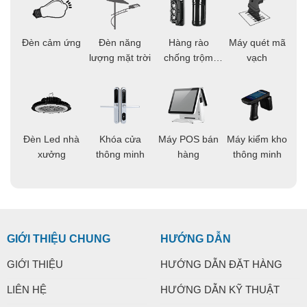
ọi
Đèn cảm ứng
Đèn năng
Hàng rào
Máy quét mã
C
ông
lượng mặt trời
chống trộm
vạch
thông minh
áo
Đèn Led nhà
Khóa cửa
Máy POS bán
Máy kiểm kho
C
ng
xưởng
thông minh
hàng
thông minh
t
GIỚI THIỆU CHUNG
HƯỚNG DẪN
GIỚI THIỆU
HƯỚNG DẪN ĐẶT HÀNG
LIÊN HỆ
HƯỚNG DẪN KỸ THUẬT