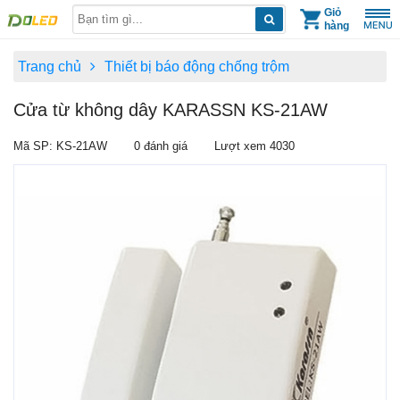
Skip
Giỏ
hàng
to
content
Trang chủ
Thiết bị báo động chống trộm
Cửa từ không dây KARASSN KS-21AW
Mã SP: KS-21AW
0 đánh giá
Lượt xem 4030