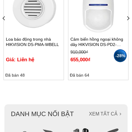
Loa báo động trong nhà
Cảm biến hồng ngoại không
HIKVISION DS-PMA-WBELL
dây HIKVISION DS-PD2-
P10P-W
Giá
Giá
910,000
₫
gốc
hiện
-28%
Giá: Liên hệ
655,000
₫
là:
tại
910,000₫.
là:
655,000₫.
Đã bán 48
Đã bán 64
DANH MỤC NỔI BẬT
XEM TẤT CẢ