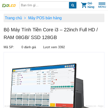
Skip
Giỏ
hàng
to
content
Trang chủ
Máy POS bán hàng
Bộ Máy Tính Tiền Core i3 – 22inch Full HD /
RAM 08GB/ SSD 128GB
Mã SP:
0 đánh giá
Lượt xem 3392