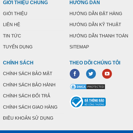
GIỚI THIỆU CHUNG
HƯỚNG DẪN
GIỚI THIỆU
HƯỚNG DẪN ĐẶT HÀNG
LIÊN HỆ
HƯỚNG DẪN KỸ THUẬT
TIN TỨC
HƯỚNG DẪN THANH TOÁN
TUYỂN DỤNG
SITEMAP
CHÍNH SÁCH
THEO DÕI CHÚNG TÔI
CHÍNH SÁCH BẢO MẬT
CHÍNH SÁCH BẢO HÀNH
CHÍNH SÁCH ĐỔI TRẢ
CHÍNH SÁCH GIAO HÀNG
ĐIỀU KHOẢN SỬ DỤNG