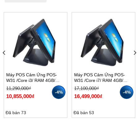
Máy POS Cảm Ứng POS-
Máy POS Cảm Ứng POS-
W31 /Core i3/ RAM 4GB/
W31 /Core i7/ RAM 4GB/
SSD 128GB
SSD 128GB
Giá
Giá
Giá
Giá
11,290,000
₫
17,100,000
₫
gốc
hiện
gốc
hiện
-4%
-4%
10,855,000
₫
16,499,000
₫
là:
tại
là:
tại
11,290,000₫.
là:
17,100,000₫.
là:
10,855,000₫.
16,499,000₫.
Đã bán 73
Đã bán 53