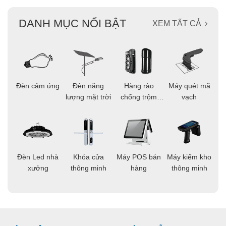
DANH MỤC NỔI BẬT
XEM TẤT CẢ
ọi
Đèn cảm ứng
Đèn năng
Hàng rào
Máy quét mã
C
ông
lượng mặt trời
chống trộm
vạch
thông minh
áo
Đèn Led nhà
Khóa cửa
Máy POS bán
Máy kiểm kho
C
ng
xưởng
thông minh
hàng
thông minh
t