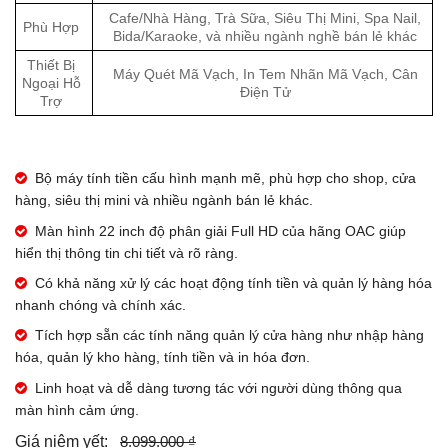
Cafe/Nhà Hàng, Trà Sữa, Siêu Thị Mini, Spa Nail,
Phù Hợp
Bida/Karaoke, và nhiều ngành nghề bán lẻ khác
Thiết Bị
Máy Quét Mã Vạch, In Tem Nhãn Mã Vạch, Cân
Ngoại Hỗ
Điện Tử
Trợ
Bộ máy tính tiền cấu hình mạnh mẽ, phù hợp cho shop, cửa
hàng, siêu thị mini và nhiều ngành bán lẻ khác.
Màn hình 22 inch độ phân giải Full HD của hãng OAC giúp
hiển thị thông tin chi tiết và rõ ràng.
Có khả năng xử lý các hoạt động tính tiền và quản lý hàng hóa
nhanh chóng và chính xác.
Tích hợp sẵn các tính năng quản lý cửa hàng như nhập hàng
hóa, quản lý kho hàng, tính tiền và in hóa đơn.
Linh hoạt và dễ dàng tương tác với người dùng thông qua
màn hình cảm ứng.
8.099.000 ₫
Giá niêm yết: