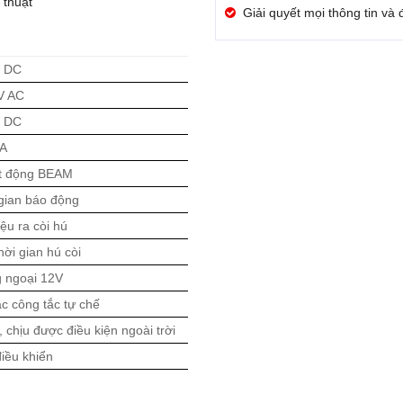
thuật
Giải quyết mọi thông tin và
 DC
V AC
 DC
A
ạt động BEAM
 gian báo động
iệu ra còi hú
hời gian hú còi
 ngoại 12V
c công tắc tự chế
 chịu được điều kiện ngoài trời
iều khiển