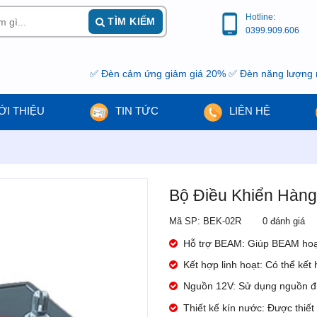
Hotline:
TÌM KIẾM
0399.909.606
✅ Đèn cảm ứng giảm giá 20% ✅ Đèn năng lượng mặt trời g
ỚI THIỆU
TIN TỨC
LIÊN HỆ
Bộ Điều Khiển Hàn
Mã SP: BEK-02R
0 đánh giá
Hỗ trợ BEAM: Giúp BEAM hoạ
Kết hợp linh hoạt: Có thể kết
Nguồn 12V: Sử dụng nguồn điện
Thiết kế kín nước: Được thiế