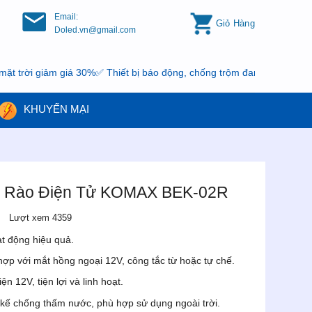
Email:
Giỏ Hàng
Doled.vn@gmail.com
iảm giá 30%✅ Thiết bị báo động, chống trộm đang có khuyến mại, nh
KHUYẾN MẠI
g Rào Điện Tử KOMAX BEK-02R
Lượt xem 4359
t động hiệu quả.
 hợp với mắt hồng ngoại 12V, công tắc từ hoặc tự chế.
 12V, tiện lợi và linh hoạt.
t kế chống thấm nước, phù hợp sử dụng ngoài trời.