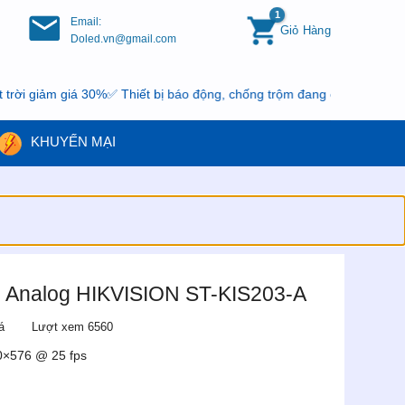
Email:
Giỏ Hàng
Doled.vn@gmail.com
ảm giá 30%✅ Thiết bị báo động, chống trộm đang có khuyến mại, nhan
KHUYẾN MẠI
h Analog HIKVISION ST-KIS203-A
á
Lượt xem 6560
0×576 @ 25 fps