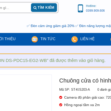
Hotline:
TÌM KIẾM
0399.909.606
✅ Đèn cảm ứng giảm giá 20% ✅ Đèn năng lượng mặt trời gi
ỚI THIỆU
TIN TỨC
LIÊN HỆ
ION DS-PDC15-EG2-WB” đã được thêm vào giỏ hàng.
Chuông cửa có hìn
Mã SP: ST-KIS203-A
0 đánh gi
Camera độ phân giải cao: 72
Hồng ngoại tầm xa 2m