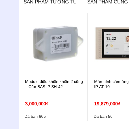
SẢN PHẨM TƯƠNG TỰ
SẢN PHẨM CÙNG
thông
Module điều khiển khiển 2 cổng
Màn hình cảm ứng
M
– Cửa BAS IP SH-42
IP AT-10
3,000,000
₫
19,879,000
₫
Đã bán 665
Đã bán 56