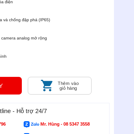
óa điện
a và chống đập phá (IP65)
à camera analog mở rộng
hình
Thêm vào
GAY
giỏ hàng
line - Hỗ trợ 24/7
796
Mr. Hùng - 08 5347 3558