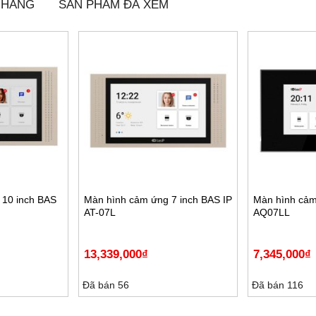
 HÃNG
SẢN PHẨM ĐÃ XEM
 10 inch BAS
Màn hình cảm ứng 7 inch BAS IP
Màn hình cảm
AT-07L
AQ07LL
13,339,000
₫
7,345,000
₫
Đã bán 56
Đã bán 116