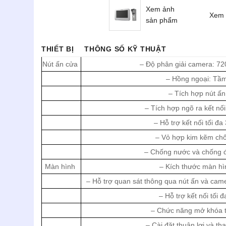
Xem ảnh
Xem 
sản phẩm
THIẾT BỊ
THÔNG SỐ KỸ THUẬT
Nút ấn cửa
– Độ phân giải camera: 7
– Hồng ngoại: Tầ
– Tích hợp nút ấn
– Tích hợp ngõ ra kết nối
– Hỗ trợ kết nối tối đ
– Vỏ hợp kim kẽm chố
– Chống nước và chống đ
Màn hình
– Kích thước màn hì
– Hỗ trợ quan sát thông qua nút ấn và cam
– Hỗ trợ kết nối tối 
– Chức năng mở khóa t
– Cài đặt thuận lợi và th