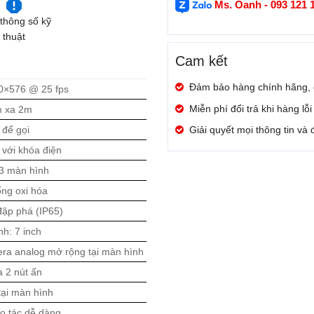
Ms. Oanh - 093 121 
thông số kỹ
thuật
Cam kết
Đảm bảo hàng chính hãng,
20×576 @ 25 fps
Miễn phí đổi trả khi hàng lỗ
m xa 2m
 để gọi
Giải quyết mọi thông tin và
 với khóa điện
a 3 màn hình
ng oxi hóa
ập phá (IP65)
nh: 7 inch
era analog mở rộng tại màn hình
đa 2 nút ấn
ại màn hình
ao tác dễ dàng