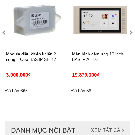
Module điều khiển khiển 2
Màn hình cảm ứng 10 inch
cổng – Cửa BAS IP SH-42
BAS IP AT-10
3,000,000
₫
19,879,000
₫
Đã bán 665
Đã bán 56
DANH MỤC NỔI BẬT
XEM TẤT CẢ