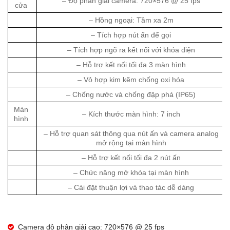
– Độ phân giải camera: 720×576 @ 25 fps
cửa
– Hồng ngoại: Tầm xa 2m
– Tích hợp nút ấn để gọi
– Tích hợp ngõ ra kết nối với khóa điện
– Hỗ trợ kết nối tối đa 3 màn hình
– Vỏ hợp kim kẽm chống oxi hóa
– Chống nước và chống đập phá (IP65)
Màn
– Kích thước màn hình: 7 inch
hình
– Hỗ trợ quan sát thông qua nút ấn và camera analog
mở rộng tại màn hình
– Hỗ trợ kết nối tối đa 2 nút ấn
– Chức năng mở khóa tại màn hình
– Cài đặt thuận lợi và thao tác dễ dàng
Camera độ phân giải cao: 720×576 @ 25 fps