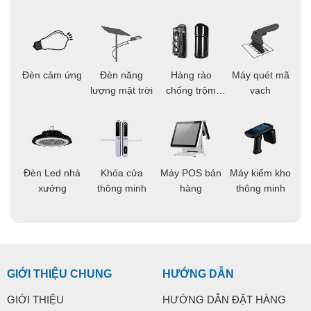
ọi
Đèn cảm ứng
Đèn năng
Hàng rào
Máy quét mã
C
ông
lượng mặt trời
chống trộm
vạch
thông minh
áo
Đèn Led nhà
Khóa cửa
Máy POS bán
Máy kiểm kho
C
ng
xưởng
thông minh
hàng
thông minh
t
GIỚI THIỆU CHUNG
HƯỚNG DẪN
GIỚI THIỆU
HƯỚNG DẪN ĐẶT HÀNG