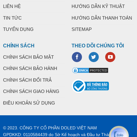
LIÊN HỆ
HƯỚNG DẪN KỸ THUẬT
TIN TỨC
HƯỚNG DẪN THANH TOÁN
TUYỂN DỤNG
SITEMAP
CHÍNH SÁCH
THEO DÕI CHÚNG TÔI
CHÍNH SÁCH BẢO MẬT
CHÍNH SÁCH BẢO HÀNH
CHÍNH SÁCH ĐỔI TRẢ
CHÍNH SÁCH GIAO HÀNG
ĐIỀU KHOẢN SỬ DỤNG
© 2023. CÔNG TY CỔ PHẦN DOLED VIỆT NAM
GPDKKD: 0110584439 do Sở Kế hoạch và Đầu tư Thành phố Hà