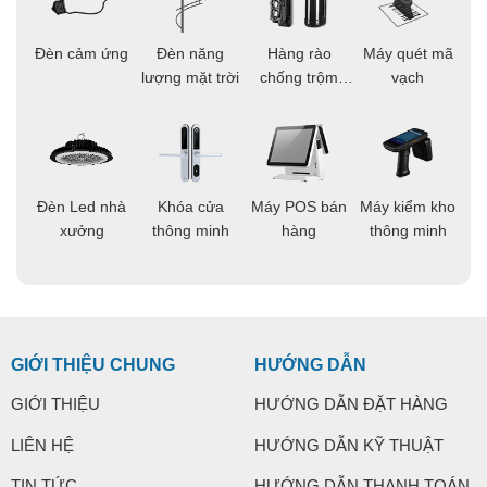
ọi
Đèn cảm ứng
Đèn năng
Hàng rào
Máy quét mã
C
ông
lượng mặt trời
chống trộm
vạch
thông minh
áo
Đèn Led nhà
Khóa cửa
Máy POS bán
Máy kiểm kho
C
ng
xưởng
thông minh
hàng
thông minh
t
GIỚI THIỆU CHUNG
HƯỚNG DẪN
GIỚI THIỆU
HƯỚNG DẪN ĐẶT HÀNG
LIÊN HỆ
HƯỚNG DẪN KỸ THUẬT
TIN TỨC
HƯỚNG DẪN THANH TOÁN