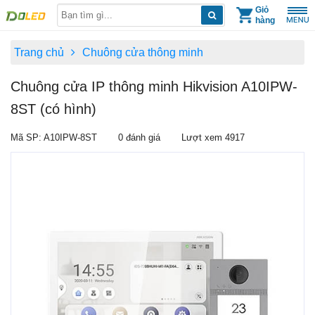
Skip
Giỏ
hàng
to
content
Trang chủ
Chuông cửa thông minh
Chuông cửa IP thông minh Hikvision A10IPW-
8ST (có hình)
Mã SP: A10IPW-8ST
0 đánh giá
Lượt xem 4917