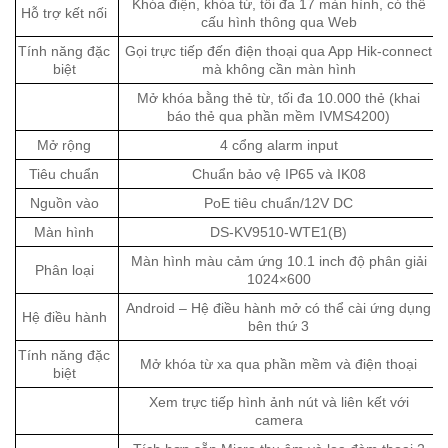
Khóa điện, khóa từ, tối đa 17 màn hình, có thể
Hỗ trợ kết nối
cấu hình thông qua Web
Tính năng đặc
Gọi trực tiếp đến điện thoại qua App Hik-connect
biệt
mà không cần màn hình
Mở khóa bằng thẻ từ, tối đa 10.000 thẻ (khai
báo thẻ qua phần mềm IVMS4200)
Mở rộng
4 cổng alarm input
Tiêu chuẩn
Chuẩn bảo vệ IP65 và IK08
Nguồn vào
PoE tiêu chuẩn/12V DC
Màn hình
DS-KV9510-WTE1(B)
Màn hình màu cảm ứng 10.1 inch độ phân giải
Phân loại
1024×600
Android – Hệ điều hành mở có thể cài ứng dụng
Hệ điều hành
bên thứ 3
Tính năng đặc
Mở khóa từ xa qua phần mềm và điện thoại
biệt
Xem trực tiếp hình ảnh nút và liên kết với
camera