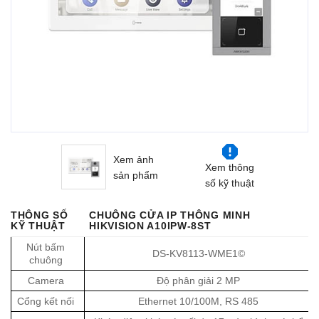
Xem ảnh
Xem thông
sản phẩm
số kỹ thuật
THÔNG SỐ
CHUÔNG CỬA IP THÔNG MINH
KỸ THUẬT
HIKVISION A10IPW-8ST
Nút bấm
DS-KV8113-WME1©
chuông
Camera
Độ phân giải 2 MP
Cổng kết nối
Ethernet 10/100M, RS 485