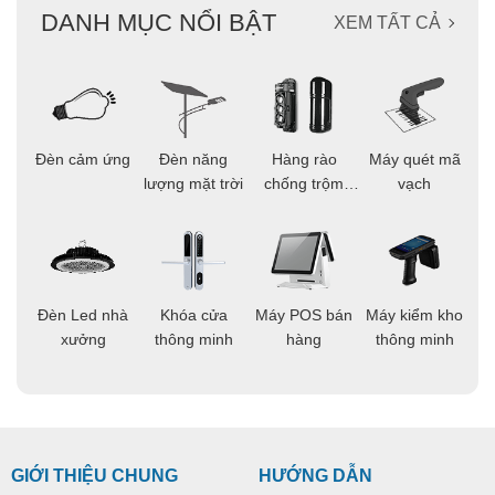
DANH MỤC NỔI BẬT
XEM TẤT CẢ
ọi
Đèn cảm ứng
Đèn năng
Hàng rào
Máy quét mã
C
ông
lượng mặt trời
chống trộm
vạch
thông minh
áo
Đèn Led nhà
Khóa cửa
Máy POS bán
Máy kiểm kho
C
ng
xưởng
thông minh
hàng
thông minh
t
GIỚI THIỆU CHUNG
HƯỚNG DẪN