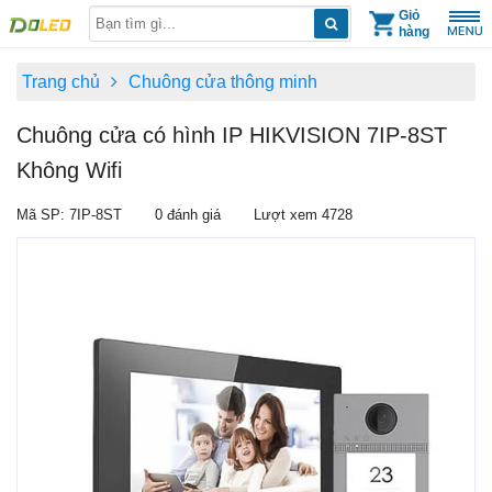
Skip
Giỏ
hàng
to
content
Trang chủ
Chuông cửa thông minh
Chuông cửa có hình IP HIKVISION 7IP-8ST
Không Wifi
Mã SP: 7IP-8ST
0 đánh giá
Lượt xem 4728