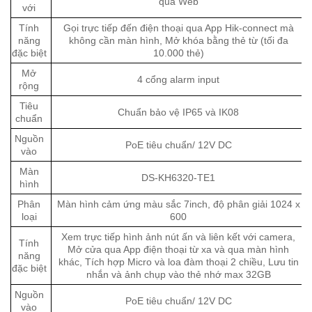
qua Web
với
Tính
Gọi trực tiếp đến điện thoại qua App Hik-connect mà
năng
không cần màn hình, Mở khóa bằng thẻ từ (tối đa
đặc biệt
10.000 thẻ)
Mở
4 cổng alarm input
rộng
Tiêu
Chuẩn bảo vệ IP65 và IK08
chuẩn
Nguồn
PoE tiêu chuẩn/ 12V DC
vào
Màn
DS-KH6320-TE1
hình
Phân
Màn hình cảm ứng màu sắc 7inch, độ phân giải 1024 x
loại
600
Xem trực tiếp hình ảnh nút ấn và liên kết với camera,
Tính
Mở cửa qua App điện thoại từ xa và qua màn hình
năng
khác, Tích hợp Micro và loa đàm thoại 2 chiều, Lưu tin
đặc biệt
nhắn và ảnh chụp vào thẻ nhớ max 32GB
Nguồn
PoE tiêu chuẩn/ 12V DC
vào