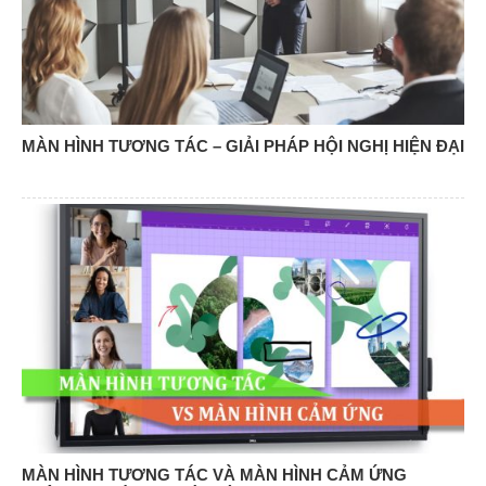
MÀN HÌNH TƯƠNG TÁC – GIẢI PHÁP HỘI NGHỊ HIỆN ĐẠI
MÀN HÌNH TƯƠNG TÁC VÀ MÀN HÌNH CẢM ỨNG