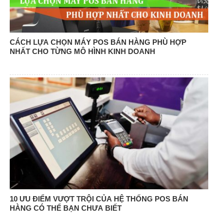
CÁCH LỰA CHỌN MÁY POS BÁN HÀNG PHÙ HỢP
NHẤT CHO TỪNG MÔ HÌNH KINH DOANH
10 ƯU ĐIỂM VƯỢT TRỘI CỦA HỆ THỐNG POS BÁN
HÀNG CÓ THỂ BẠN CHƯA BIẾT