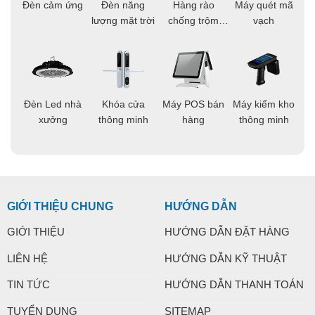
ọi
Đèn cảm ứng
Đèn năng
Hàng rào
Máy quét mã
C
ông
lượng mặt trời
chống trộm
vạch
thông minh
áo
Đèn Led nhà
Khóa cửa
Máy POS bán
Máy kiểm kho
C
ng
xưởng
thông minh
hàng
thông minh
t
GIỚI THIỆU CHUNG
HƯỚNG DẪN
GIỚI THIỆU
HƯỚNG DẪN ĐẶT HÀNG
LIÊN HỆ
HƯỚNG DẪN KỸ THUẬT
TIN TỨC
HƯỚNG DẪN THANH TOÁN
TUYỂN DỤNG
SITEMAP