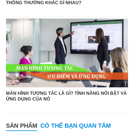
THÔNG THƯỜNG KHÁC GÌ NHAU?
MÀN HÌNH TƯƠNG TÁC LÀ GÌ? TÍNH NĂNG NỔI BẬT VÀ
ỨNG DỤNG CỦA NÓ
SẢN PHẨM
CÓ THỂ BẠN QUAN TÂM