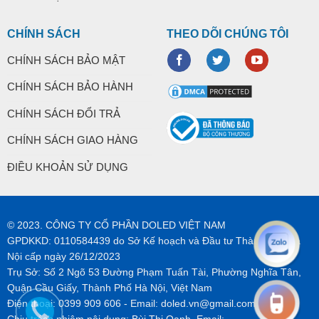
CHÍNH SÁCH
THEO DÕI CHÚNG TÔI
CHÍNH SÁCH BẢO MẬT
CHÍNH SÁCH BẢO HÀNH
CHÍNH SÁCH ĐỔI TRẢ
CHÍNH SÁCH GIAO HÀNG
ĐIỀU KHOẢN SỬ DỤNG
© 2023. CÔNG TY CỔ PHẦN DOLED VIỆT NAM
GPDKKD: 0110584439 do Sở Kế hoạch và Đầu tư Thành phố Hà
Nội cấp ngày 26/12/2023
Trụ Sở: Số 2 Ngõ 53 Đường Phạm Tuấn Tài, Phường Nghĩa Tân,
Quận Cầu Giấy, Thành Phố Hà Nội, Việt Nam
Điện thoại:
0399 909 606
- Email:
doled.vn@gmail.com