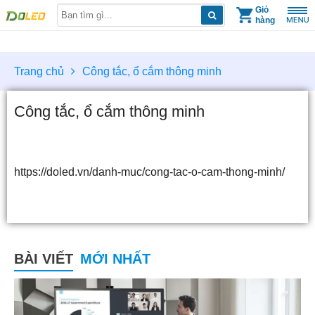
Skip
Giỏ
hàng
to
content
Trang chủ
Công tắc, ổ cắm thông minh
Công tắc, ổ cắm thông minh
https://doled.vn/danh-muc/cong-tac-o-cam-thong-minh/
BÀI VIẾT
MỚI NHẤT